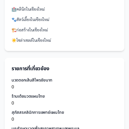
🏥
คลินิก
ใน
เชียงใหม่
🐾
สัตว์เลี้ยง
ใน
เชียงใหม่
🏗️
ก่อสร้าง
ใน
เชียงใหม่
☀️
โซล่าเซลล์
ใน
เชียงใหม่
รายการที่เกี่ยวข้อง
นวดตอกเส้นสีไพรชัยนาท
0
ร้านเต้ยนวดแผนไทย
0
สุภัสสรคลินิกการแพทย์แผนไทย
0
บุญรักษานวดเพื่อสุขภาพสาขาหนองพระแล