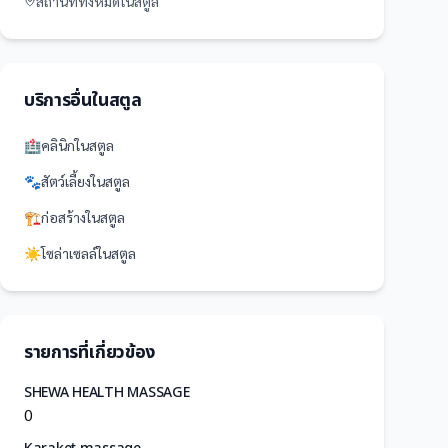
สถานที่
ทั้งหมดใน
สตูล
บริการอื่นใน
สตูล
🏥
คลินิก
ใน
สตูล
🐾
สัตว์เลี้ยง
ใน
สตูล
🏗️
ก่อสร้าง
ใน
สตูล
☀️
โซล่าเซลล์
ใน
สตูล
รายการที่เกี่ยวข้อง
SHEWA HEALTH MASSAGE
0