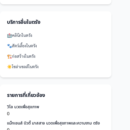
บริการอื่นใน
ตรัง
🏥
คลินิก
ใน
ตรัง
🐾
สัตว์เลี้ยง
ใน
ตรัง
🏗️
ก่อสร้าง
ใน
ตรัง
☀️
โซล่าเซลล์
ใน
ตรัง
รายการที่เกี่ยวข้อง
วิไล นวดเพื่อสุขภาพ
0
แม็กเซนส์ บิวตี้ มาสสาจ นวดเพื่อสุขภาพและความงาม ตรัง
0