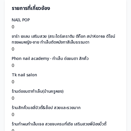
รายการที่เกี่ยวข้อง
NAIL POP
0
ซาร่า เซเลบ เสริมสวย (สระไดร์เคราติน ดีท็อก สปาKorea ดีไซน์
ทรงผมหญิง-ชาย ทำเล็บตัดหนังทาสีเล็บธรรมดา
0
Phon nail academy - ทำเล็บ ต่อขนตา สักคิ้ว
0
Tk nail salon
0
ร้านต่อขนตาทำเล็บ(บ้านครูหยง)
0
ร้านสักคิ้วบลลี่บิวตี้&ช็อป สวยและรวยมาก
0
ร้านทำผมทำเล็บเจล สวยจบครบที่เดีย เสริมสวยพี่น้องบิ้วตี้
0