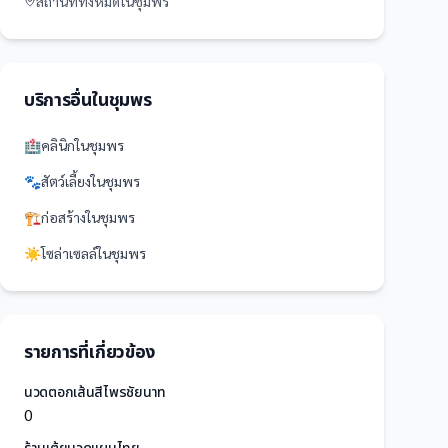
สถานที่
ทั้งหมดใน
ชุมพร
บริการอื่นใน
ชุมพร
🏥
คลินิก
ใน
ชุมพร
🐾
สัตว์เลี้ยง
ใน
ชุมพร
🏗️
ก่อสร้าง
ใน
ชุมพร
☀️
โซล่าเซลล์
ใน
ชุมพร
รายการที่เกี่ยวข้อง
นวดตอกเส้นสีไพรชัยนาท
0