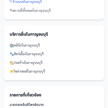
ร้านนวด
ใน
กาญจนบุรี
สถานที่
ทั้งหมดใน
กาญจนบุรี
บริการอื่นใน
กาญจนบุรี
🏥
คลินิก
ใน
กาญจนบุรี
🐾
สัตว์เลี้ยง
ใน
กาญจนบุรี
🏗️
ก่อสร้าง
ใน
กาญจนบุรี
☀️
โซล่าเซลล์
ใน
กาญจนบุรี
รายการที่เกี่ยวข้อง
นวดตอกเส้นสีไพรชัยนาท