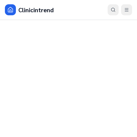
Clinicintrend