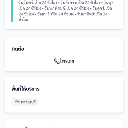
วันจันทร์: เปิด 24 ชั่วโมง • วันอังคาร: เปิด 24 ชั่วโมง • วันพุธ:
เปิด 24 ชั่วโมง • วันพฤหัสบดี: เปิด 24 ชั่วโมง • วันศุกร์: เปิด
24 ชั่วโมง • วันเสาร์: เปิด 24 ชั่วโมง • วันอาทิตย์: เปิด 24
ชั่วโมง
ติดต่อ
โทรเลย
พื้นที่ให้บริการ
สุพรรณบุรี