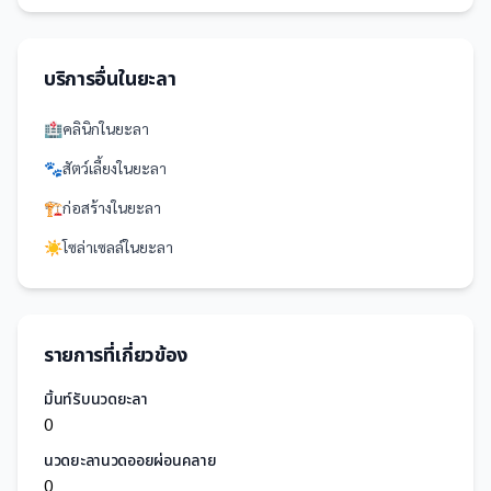
บริการอื่นใน
ยะลา
🏥
คลินิก
ใน
ยะลา
🐾
สัตว์เลี้ยง
ใน
ยะลา
🏗️
ก่อสร้าง
ใน
ยะลา
☀️
โซล่าเซลล์
ใน
ยะลา
รายการที่เกี่ยวข้อง
มิ้นท์รับนวดยะลา
0
นวดยะลานวดออยผ่อนคลาย
0