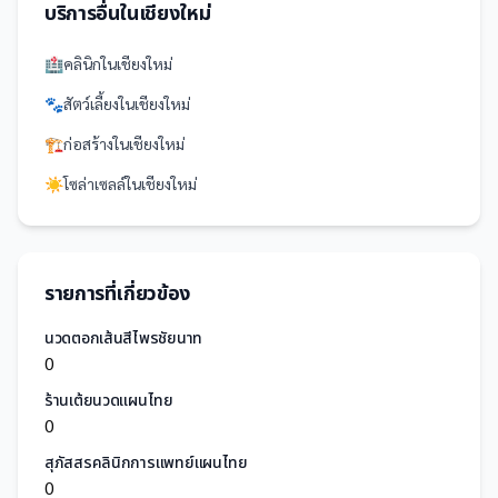
บริการอื่นใน
เชียงใหม่
🏥
คลินิก
ใน
เชียงใหม่
🐾
สัตว์เลี้ยง
ใน
เชียงใหม่
🏗️
ก่อสร้าง
ใน
เชียงใหม่
☀️
โซล่าเซลล์
ใน
เชียงใหม่
รายการที่เกี่ยวข้อง
นวดตอกเส้นสีไพรชัยนาท
0
ร้านเต้ยนวดแผนไทย
0
สุภัสสรคลินิกการแพทย์แผนไทย
0