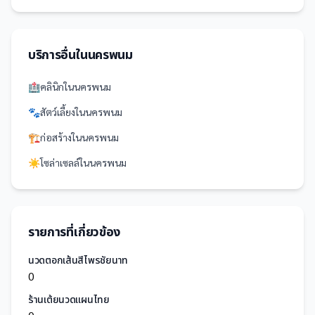
บริการอื่นใน
นครพนม
🏥
คลินิก
ใน
นครพนม
🐾
สัตว์เลี้ยง
ใน
นครพนม
🏗️
ก่อสร้าง
ใน
นครพนม
☀️
โซล่าเซลล์
ใน
นครพนม
รายการที่เกี่ยวข้อง
นวดตอกเส้นสีไพรชัยนาท
0
ร้านเต้ยนวดแผนไทย