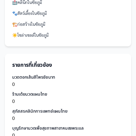
🏥
คลินิก
ใน
ชัยภูมิ
🐾
สัตว์เลี้ยง
ใน
ชัยภูมิ
🏗️
ก่อสร้าง
ใน
ชัยภูมิ
☀️
โซล่าเซลล์
ใน
ชัยภูมิ
รายการที่เกี่ยวข้อง
นวดตอกเส้นสีไพรชัยนาท
0
ร้านเต้ยนวดแผนไทย
0
สุภัสสรคลินิกการแพทย์แผนไทย
0
บุญรักษานวดเพื่อสุขภาพสาขาหนองพระแล
0