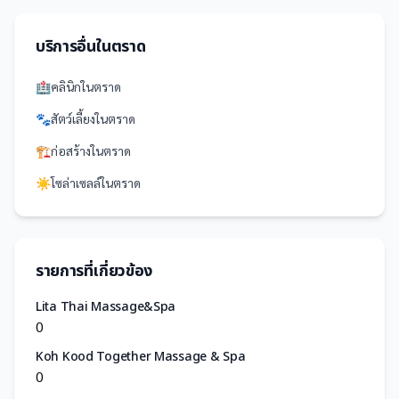
บริการอื่นใน
ตราด
🏥
คลินิก
ใน
ตราด
🐾
สัตว์เลี้ยง
ใน
ตราด
🏗️
ก่อสร้าง
ใน
ตราด
☀️
โซล่าเซลล์
ใน
ตราด
รายการที่เกี่ยวข้อง
Lita Thai Massage&Spa
0
Koh Kood Together Massage & Spa
0