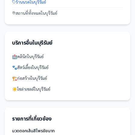
ร้านนวด
ใน
บุรีรัมย์
สถานที่
ทั้งหมดใน
บุรีรัมย์
บริการอื่นใน
บุรีรัมย์
🏥
คลินิก
ใน
บุรีรัมย์
🐾
สัตว์เลี้ยง
ใน
บุรีรัมย์
🏗️
ก่อสร้าง
ใน
บุรีรัมย์
☀️
โซล่าเซลล์
ใน
บุรีรัมย์
รายการที่เกี่ยวข้อง
นวดตอกเส้นสีไพรชัยนาท