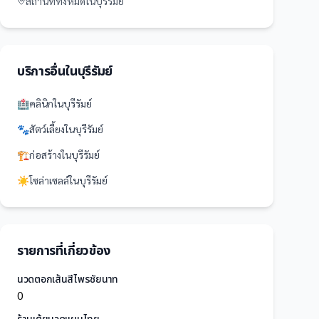
สถานที่
ทั้งหมดใน
บุรีรัมย์
บริการอื่นใน
บุรีรัมย์
🏥
คลินิก
ใน
บุรีรัมย์
🐾
สัตว์เลี้ยง
ใน
บุรีรัมย์
🏗️
ก่อสร้าง
ใน
บุรีรัมย์
☀️
โซล่าเซลล์
ใน
บุรีรัมย์
รายการที่เกี่ยวข้อง
นวดตอกเส้นสีไพรชัยนาท
0