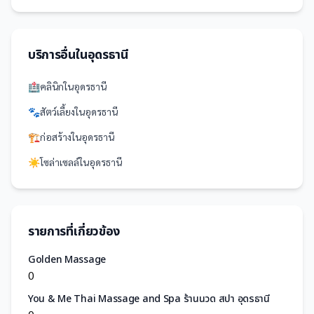
บริการอื่นใน
อุดรธานี
🏥
คลินิก
ใน
อุดรธานี
🐾
สัตว์เลี้ยง
ใน
อุดรธานี
🏗️
ก่อสร้าง
ใน
อุดรธานี
☀️
โซล่าเซลล์
ใน
อุดรธานี
รายการที่เกี่ยวข้อง
Golden Massage
0
You & Me​ Thai​ Massage and Spa ร้านนวด สปา อุดรธานี