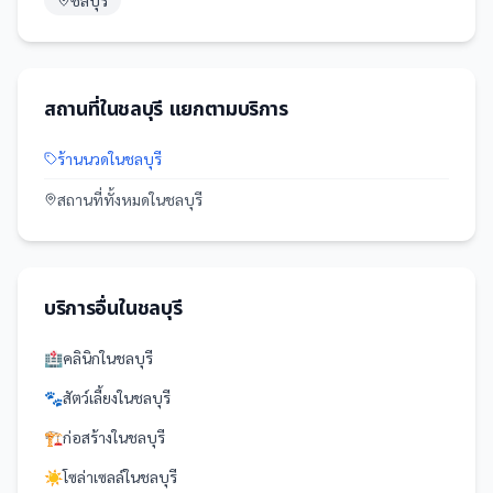
ชลบุรี
สถานที่
ใน
ชลบุรี
แยกตามบริการ
ร้านนวด
ใน
ชลบุรี
สถานที่
ทั้งหมดใน
ชลบุรี
บริการอื่นใน
ชลบุรี
🏥
คลินิก
ใน
ชลบุรี
🐾
สัตว์เลี้ยง
ใน
ชลบุรี
🏗️
ก่อสร้าง
ใน
ชลบุรี
☀️
โซล่าเซลล์
ใน
ชลบุรี