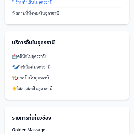
ร้านทำเล็บ
ใน
อุดรธานี
สถานที่
ทั้งหมดใน
อุดรธานี
บริการอื่นใน
อุดรธานี
🏥
คลินิก
ใน
อุดรธานี
🐾
สัตว์เลี้ยง
ใน
อุดรธานี
🏗️
ก่อสร้าง
ใน
อุดรธานี
☀️
โซล่าเซลล์
ใน
อุดรธานี
รายการที่เกี่ยวข้อง
Golden Massage