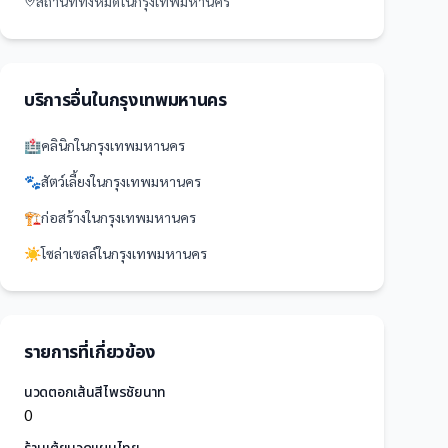
สถานที่
ทั้งหมดใน
กรุงเทพมหานคร
บริการอื่นใน
กรุงเทพมหานคร
🏥
คลินิก
ใน
กรุงเทพมหานคร
🐾
สัตว์เลี้ยง
ใน
กรุงเทพมหานคร
🏗️
ก่อสร้าง
ใน
กรุงเทพมหานคร
☀️
โซล่าเซลล์
ใน
กรุงเทพมหานคร
รายการที่เกี่ยวข้อง
นวดตอกเส้นสีไพรชัยนาท
0