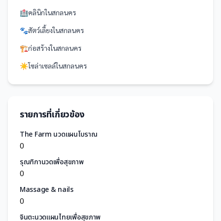
🏥
คลินิก
ใน
สกลนคร
🐾
สัตว์เลี้ยง
ใน
สกลนคร
🏗️
ก่อสร้าง
ใน
สกลนคร
☀️
โซล่าเซลล์
ใน
สกลนคร
รายการที่เกี่ยวข้อง
The Farm นวดแผนโบราณ
0
รุณฑิกานวดเพื่อสุขภาพ
0
Massage & nails
0
จินตะนวดแผนไทยเพื่อสุขภาพ