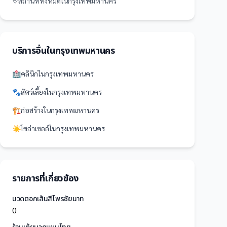
สถานที่
ทั้งหมดใน
กรุงเทพมหานคร
บริการอื่นใน
กรุงเทพมหานคร
🏥
คลินิก
ใน
กรุงเทพมหานคร
🐾
สัตว์เลี้ยง
ใน
กรุงเทพมหานคร
🏗️
ก่อสร้าง
ใน
กรุงเทพมหานคร
☀️
โซล่าเซลล์
ใน
กรุงเทพมหานคร
รายการที่เกี่ยวข้อง
นวดตอกเส้นสีไพรชัยนาท
0