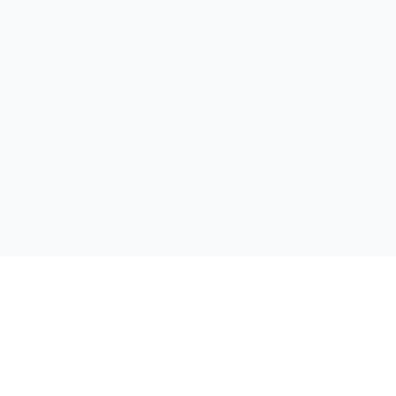
Clinicintrend