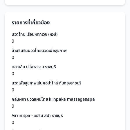
รายการที่เกี่ยวข้อง
นวดไทย เรือนหัตถเวช (หงษ์)
0
บ้านรินรินนวดไทยนวดเพื่อสุขภาพ
0
ตอกเส้น ป.โพธาราม ราชบุรี
0
นวดเพื่อสุขภาพเน้นคอบ่าไหล่ หินกองราชบุรี
0
กลิ่นผกา นวดแผนไทย klinpaka massage&spa
0
Airrin spa - แอริน สปา ราชบุรี
0