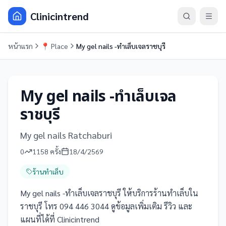
Clinicintrend
หน้าแรก
📍
Place
My gel nails -ทำเล็บเจลราชบุรี
My gel nails -ทำเล็บเจล
ราชบุรี
My gel nails Ratchaburi
0
1158
ครั้ง
18/4/2569
ร้านทำเล็บ
My gel nails -ทำเล็บเจลราชบุรี ให้บริการร้านทำเล็บใน
ราชบุรี โทร 094 446 3044 ดูข้อมูลเพิ่มเติม รีวิว และ
แผนที่ได้ที่ Clinicintrend