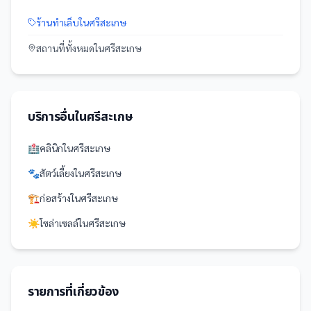
ร้านทำเล็บ
ใน
ศรีสะเกษ
สถานที่
ทั้งหมดใน
ศรีสะเกษ
บริการอื่นใน
ศรีสะเกษ
🏥
คลินิก
ใน
ศรีสะเกษ
🐾
สัตว์เลี้ยง
ใน
ศรีสะเกษ
🏗️
ก่อสร้าง
ใน
ศรีสะเกษ
☀️
โซล่าเซลล์
ใน
ศรีสะเกษ
รายการที่เกี่ยวข้อง