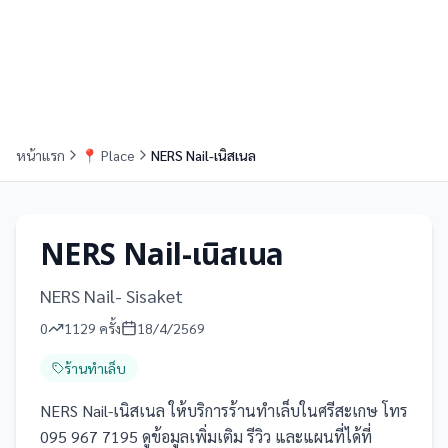
หน้าแรก
📍
Place
NERS Nail-เนิสเนล
NERS Nail-เนิสเนล
NERS Nail- Sisaket
0
1129
ครั้ง
18/4/2569
ร้านทำเล็บ
NERS Nail-เนิสเนล ให้บริการร้านทำเล็บในศรีสะเกษ โทร
095 967 7195 ดูข้อมูลเพิ่มเติม รีวิว และแผนที่ได้ที่