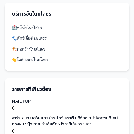
บริการอื่นใน
ยโสธร
🏥
คลินิก
ใน
ยโสธร
🐾
สัตว์เลี้ยง
ใน
ยโสธร
🏗️
ก่อสร้าง
ใน
ยโสธร
☀️
โซล่าเซลล์
ใน
ยโสธร
รายการที่เกี่ยวข้อง
NAIL POP
0
ซาร่า เซเลบ เสริมสวย (สระไดร์เคราติน ดีท็อก สปาKorea ดีไซน์
ทรงผมหญิง-ชาย ทำเล็บตัดหนังทาสีเล็บธรรมดา
0