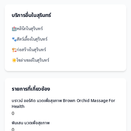
บริการอื่นใน
สุรินทร์
🏥
คลินิก
ใน
สุรินทร์
🐾
สัตว์เลี้ยง
ใน
สุรินทร์
🏗️
ก่อสร้าง
ใน
สุรินทร์
☀️
โซล่าเซลล์
ใน
สุรินทร์
รายการที่เกี่ยวข้อง
บราวน์ ออร์คิด นวดเพื่อสุขภาพ Brown Orchid Massage For
Health
0
พิมเสน นวดเพื่อสุขภาพ
0