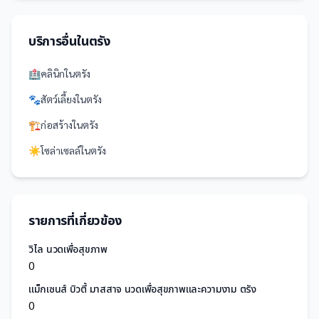
บริการอื่นใน
ตรัง
🏥
คลินิก
ใน
ตรัง
🐾
สัตว์เลี้ยง
ใน
ตรัง
🏗️
ก่อสร้าง
ใน
ตรัง
☀️
โซล่าเซลล์
ใน
ตรัง
รายการที่เกี่ยวข้อง
วิไล นวดเพื่อสุขภาพ
0
แม็กเซนส์ บิวตี้ มาสสาจ นวดเพื่อสุขภาพและความงาม ตรัง
0