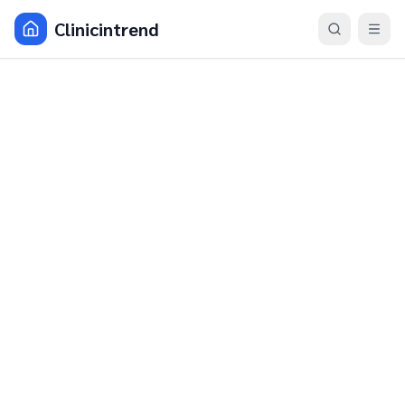
Clinicintrend