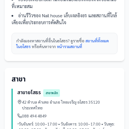
ที่เหมาะสม
อ่านรีวิวของ
Nail house เล็บเจลอิงอร
และ
สถานที่
ใกล้
เคียงเพื่อประกอบการตัดสินใจ
กำลังมองหา
สถานที่
อื่นใน
ยโสธร
? ดูรายชื่อ
สถานที่ทั้งหมด
ในยโสธร
หรือค้นหาจาก
หน้ารวม
สถานที่
สาขา
สาขายโสธร
สาขาหลัก
42 ตำบล คำเตย อำเภอ ไทยเจริญ ยโสธร 35120
ประเทศไทย
088 494 4849
วันจันทร์: 10:00–17:00 • วันอังคาร: 10:00–17:00 • วันพุธ: