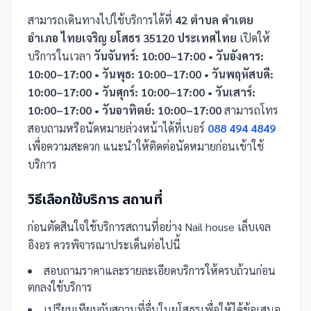
สามารถเดินทางไปใช้บริการได้ที่
42 ตำบล คำเตย
อำเภอ ไทยเจริญ ยโสธร 35120 ประเทศไทย
เปิดให้
บริการในเวลา
วันจันทร์: 10:00–17:00 • วันอังคาร:
10:00–17:00 • วันพุธ: 10:00–17:00 • วันพฤหัสบดี:
10:00–17:00 • วันศุกร์: 10:00–17:00 • วันเสาร์:
10:00–17:00 • วันอาทิตย์: 10:00–17:00
สามารถโทร
สอบถามหรือนัดหมายล่วงหน้าได้ที่เบอร์
088 494 4849
เพื่อความสะดวก แนะนำให้ติดต่อนัดหมายก่อนเข้าใช้
บริการ
วิธีเลือกใช้บริการ
สถานที่
ก่อนตัดสินใจใช้บริการ
สถานที่
อย่าง
Nail house เล็บเจล
อิงอร
ควรพิจารณาประเด็นต่อไปนี้
สอบถามราคาและรายละเอียดบริการให้ครบถ้วนก่อน
ตกลงใช้บริการ
เปรียบเทียบกับ
สถานที่
อื่น
ในยโสธร
เพื่อให้ได้ข้อเสนอ