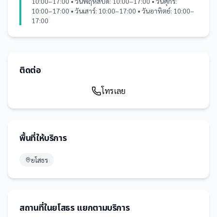
10:00–17:00 • วันพฤหัสบดี: 10:00–17:00 • วันศุกร์:
10:00–17:00 • วันเสาร์: 10:00–17:00 • วันอาทิตย์: 10:00–
17:00
ติดต่อ
โทรเลย
พื้นที่ให้บริการ
ยโสธร
สถานที่
ใน
ยโสธร
แยกตามบริการ