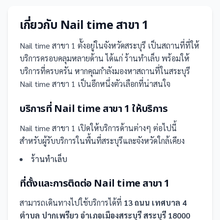
เกี่ยวกับ
Nail time สาขา 1
Nail time สาขา 1
ตั้งอยู่ในจังหวัดสระบุรี
เป็น
สถานที่
ที่ให้
บริการครอบคลุมหลายด้าน ได้แก่ ร้านทำเล็บ
พร้อมให้
บริการที่ครบครัน
หากคุณกำลังมองหาสถานที่ในสระบุรี
Nail time สาขา 1 เป็นอีกหนึ่งตัวเลือกที่น่าสนใจ
บริการที่
Nail time สาขา 1
ให้บริการ
Nail time สาขา 1
เปิดให้บริการด้านต่างๆ ต่อไปนี้
สำหรับผู้รับบริการในพื้นที่สระบุรีและจังหวัดใกล้เคียง
ร้านทำเล็บ
ที่ตั้งและการติดต่อ
Nail time สาขา 1
สามารถเดินทางไปใช้บริการได้ที่
13 ถนน เทศบาล 4
ตำบล ปากเพรียว อำเภอเมืองสระบุรี สระบุรี 18000