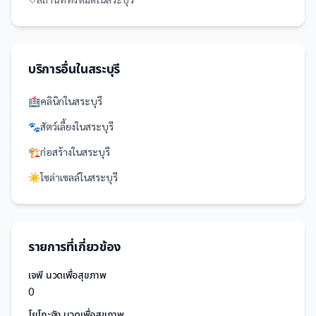
บริการอื่นใน
สระบุรี
🏥
คลินิก
ใน
สระบุรี
🐾
สัตว์เลี้ยง
ใน
สระบุรี
🏗️
ก่อสร้าง
ใน
สระบุรี
☀️
โซล่าเซลล์
ใน
สระบุรี
รายการที่เกี่ยวข้อง
เจพี นวดเพื่อสุขภาพ
0
โยโกะจัง นวดเพื่อสุขภาพ