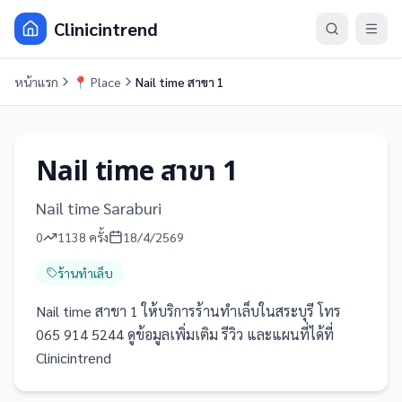
Clinicintrend
หน้าแรก
📍
Place
Nail time สาขา 1
Nail time สาขา 1
Nail time Saraburi
0
1138
ครั้ง
18/4/2569
ร้านทำเล็บ
Nail time สาขา 1 ให้บริการร้านทำเล็บในสระบุรี โทร
065 914 5244 ดูข้อมูลเพิ่มเติม รีวิว และแผนที่ได้ที่
Clinicintrend