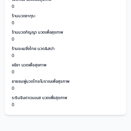
0
ร้านนวดซากุระ
0
ร้านนวดกัญญา นวดเพื่อสุขภาพ
0
ร้านอะเมซิ่งไทย นวด&สปา
0
อธิชา นวดเพื่อสุขภาพ
0
ยายชมพู่นวดไทยโบราณเพื่อสุขภาพ
0
ระรินจินดาเวนเนส นวดเพื่อสุขภาพ
0