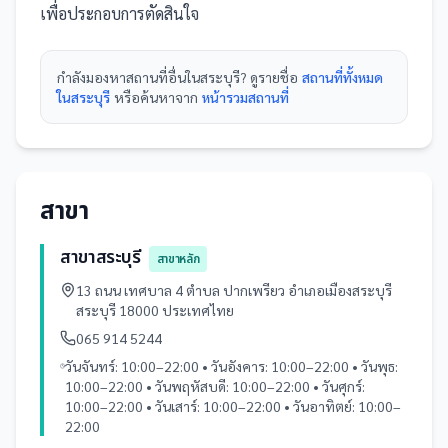
เพื่อประกอบการตัดสินใจ
กำลังมองหา
สถานที่
อื่นใน
สระบุรี
? ดูรายชื่อ
สถานที่ทั้งหมด
ในสระบุรี
หรือค้นหาจาก
หน้ารวม
สถานที่
สาขา
สาขาสระบุรี
สาขาหลัก
13 ถนน เทศบาล 4 ตำบล ปากเพรียว อำเภอเมืองสระบุรี
สระบุรี 18000 ประเทศไทย
065 914 5244
วันจันทร์: 10:00–22:00 • วันอังคาร: 10:00–22:00 • วันพุธ:
10:00–22:00 • วันพฤหัสบดี: 10:00–22:00 • วันศุกร์:
10:00–22:00 • วันเสาร์: 10:00–22:00 • วันอาทิตย์: 10:00–
22:00