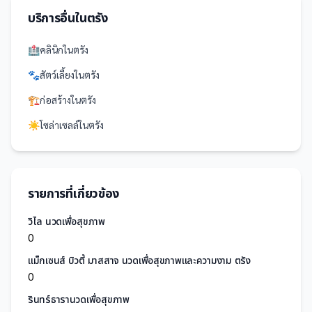
บริการอื่นใน
ตรัง
🏥
คลินิก
ใน
ตรัง
🐾
สัตว์เลี้ยง
ใน
ตรัง
🏗️
ก่อสร้าง
ใน
ตรัง
☀️
โซล่าเซลล์
ใน
ตรัง
รายการที่เกี่ยวข้อง
วิไล นวดเพื่อสุขภาพ
0
แม็กเซนส์ บิวตี้ มาสสาจ นวดเพื่อสุขภาพและความงาม ตรัง
0
รินทร์ธารานวดเพื่อสุขภาพ