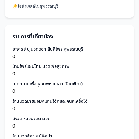
☀️
โซล่าเซลล์
ใน
สุพรรณบุรี
รายการที่เกี่ยวข้อง
อาจารย์ นุ นวดตอกเส้นสีไพร สุพรรณบุรี
0
บ้านโพธิ์แผนไทย นวดเพื่อสุขภาพ
0
สบายนวดเพื่อสุขภาพหวายสอ (ป้ายเขียว)
0
ร้านนวดยายนอมสแกนได้คนละคนละครึ่งได้
0
สงวน หมอนวดตาบอด
0
ร้านนวดพิลาไลย์&สปา