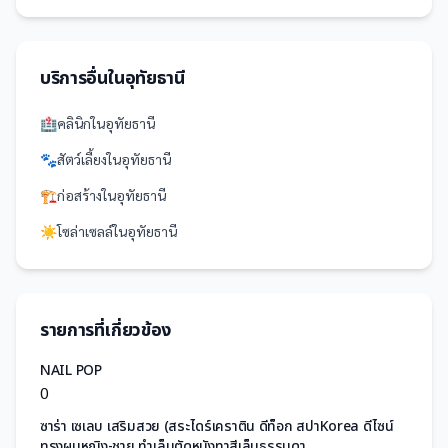
บริการอื่นใน
อุทัยธานี
🏥
คลินิก
ใน
อุทัยธานี
🐾
สัตว์เลี้ยง
ใน
อุทัยธานี
🏗️
ก่อสร้าง
ใน
อุทัยธานี
☀️
โซล่าเซลล์
ใน
อุทัยธานี
รายการที่เกี่ยวข้อง
NAIL POP
0
ซาร่า เซเลบ เสริมสวย (สระไดร์เคราติน ดีท็อก สปาKorea ดีไซน์
ทรงผมหญิง-ชาย ทำเล็บตัดหนังทาสีเล็บธรรมดา