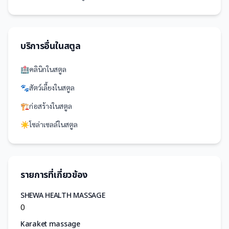
บริการอื่นใน
สตูล
🏥
คลินิก
ใน
สตูล
🐾
สัตว์เลี้ยง
ใน
สตูล
🏗️
ก่อสร้าง
ใน
สตูล
☀️
โซล่าเซลล์
ใน
สตูล
รายการที่เกี่ยวข้อง
SHEWA HEALTH MASSAGE
0
Karaket massage