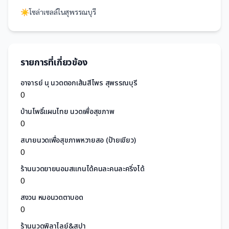
☀️
โซล่าเซลล์
ใน
สุพรรณบุรี
รายการที่เกี่ยวข้อง
อาจารย์ นุ นวดตอกเส้นสีไพร สุพรรณบุรี
0
บ้านโพธิ์แผนไทย นวดเพื่อสุขภาพ
0
สบายนวดเพื่อสุขภาพหวายสอ (ป้ายเขียว)
0
ร้านนวดยายนอมสแกนได้คนละคนละครึ่งได้
0
สงวน หมอนวดตาบอด
0
ร้านนวดพิลาไลย์&สปา