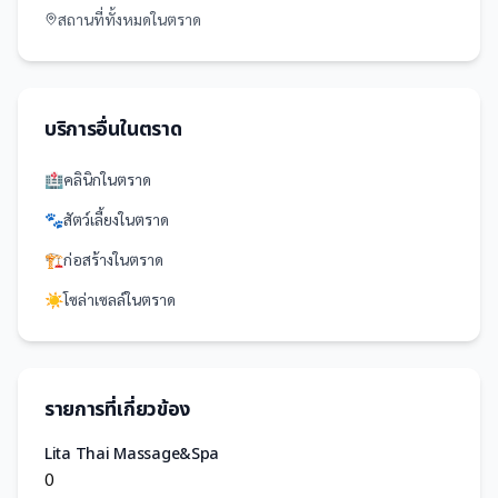
สถานที่
ทั้งหมดใน
ตราด
บริการอื่นใน
ตราด
🏥
คลินิก
ใน
ตราด
🐾
สัตว์เลี้ยง
ใน
ตราด
🏗️
ก่อสร้าง
ใน
ตราด
☀️
โซล่าเซลล์
ใน
ตราด
รายการที่เกี่ยวข้อง
Lita Thai Massage&Spa
0