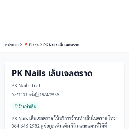
หน้าแรก
📍
Place
PK Nails เล็บเจลตราด
PK Nails เล็บเจลตราด
PK Nails Trat
0
1137
ครั้ง
18/4/2569
ร้านทำเล็บ
PK Nails เล็บเจลตราด ให้บริการร้านทำเล็บในตราด โทร
064 646 2982 ดูข้อมูลเพิ่มเติม รีวิว และแผนที่ได้ที่