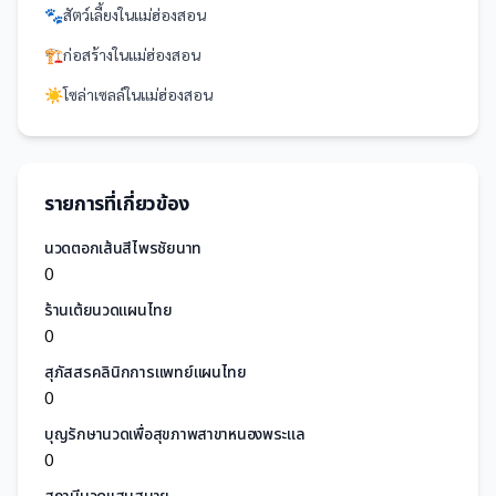
🐾
สัตว์เลี้ยง
ใน
แม่ฮ่องสอน
🏗️
ก่อสร้าง
ใน
แม่ฮ่องสอน
☀️
โซล่าเซลล์
ใน
แม่ฮ่องสอน
รายการที่เกี่ยวข้อง
นวดตอกเส้นสีไพรชัยนาท
0
ร้านเต้ยนวดแผนไทย
0
สุภัสสรคลินิกการแพทย์แผนไทย
0
บุญรักษานวดเพื่อสุขภาพสาขาหนองพระแล
0