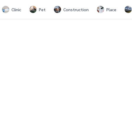
Clinic
Pet
Construction
Place