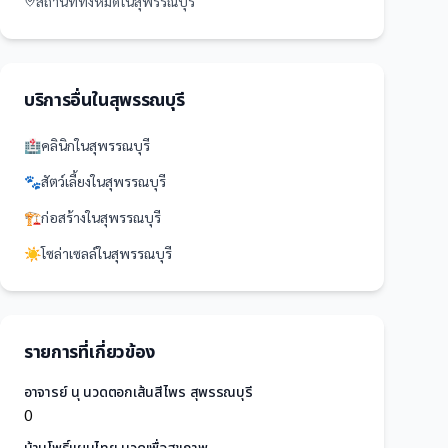
สถานที่
ทั้งหมดใน
สุพรรณบุรี
บริการอื่นใน
สุพรรณบุรี
🏥
คลินิก
ใน
สุพรรณบุรี
🐾
สัตว์เลี้ยง
ใน
สุพรรณบุรี
🏗️
ก่อสร้าง
ใน
สุพรรณบุรี
☀️
โซล่าเซลล์
ใน
สุพรรณบุรี
รายการที่เกี่ยวข้อง
อาจารย์ นุ นวดตอกเส้นสีไพร สุพรรณบุรี
0