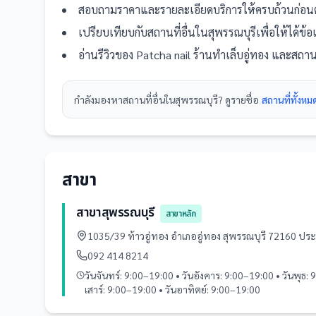
สอบถามราคาและรายละเอียดบริการให้ครบถ้วนก่อนต
เปรียบเทียบกับ
สถานที่
อื่น
ในสุพรรณบุรี
เพื่อให้ได้ข
อ่านรีวิวของ
Patcha nail ร้านทำเล็บอู่ทอง
และ
สถานท
กำลังมองหา
สถานที่
อื่นใน
สุพรรณบุรี
? ดูรายชื่อ
สถานที่ทั้งห
สาขา
สาขาสุพรรณบุรี
สาขาหลัก
1035/39 ท้าวอู่ทอง อำเภออู่ทอง สุพรรณบุรี 72160 ป
092 414 8214
วันจันทร์: 9:00–19:00 • วันอังคาร: 9:00–19:00 • วันพุธ: 
เสาร์: 9:00–19:00 • วันอาทิตย์: 9:00–19:00