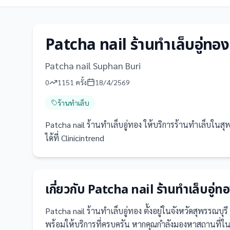
Patcha nail ร้านทำเล็บอู่ทอง
Patcha nail Suphan Buri
0
1151
ครั้ง
18/4/2569
ร้านทำเล็บ
Patcha nail ร้านทำเล็บอู่ทอง ให้บริการร้านทำเล็บในสุพ
ได้ที่ Clinicintrend
เกี่ยวกับ
Patcha nail ร้านทำเล็บอู่ท
Patcha nail ร้านทำเล็บอู่ทอง
ตั้งอยู่ในจังหวัดสุพรรณบุรี
พร้อมให้บริการที่ครบครัน
หากคุณกำลังมองหาสถานที่ในสุพ