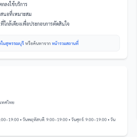
กลงใช้บริการ
้อเสนอที่เหมาะสม
ี่
ใกล้เคียงเพื่อประกอบการตัดสินใจ
มดในสุพรรณบุรี
หรือค้นหาจาก
หน้ารวม
สถานที่
ระเทศไทย
9:00–19:00 • วันพฤหัสบดี: 9:00–19:00 • วันศุกร์: 9:00–19:00 • วัน