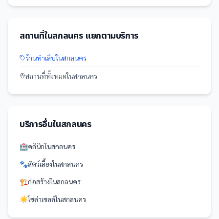
สถานที่
ใน
สกลนคร
แยกตามบริการ
ร้านทำเล็บ
ใน
สกลนคร
สถานที่
ทั้งหมดใน
สกลนคร
บริการอื่นใน
สกลนคร
🏥
คลินิก
ใน
สกลนคร
🐾
สัตว์เลี้ยง
ใน
สกลนคร
🏗️
ก่อสร้าง
ใน
สกลนคร
☀️
โซล่าเซลล์
ใน
สกลนคร