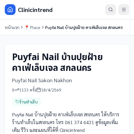
Clinicintrend
หน้าแรก
📍
Place
Puyfai Nail บ้านปุยฝ้าย คาเฟ่เล็บเจล สกลนคร
Puyfai Nail บ้านปุยฝ้าย
คาเฟ่เล็บเจล สกลนคร
Puyfai Nail Sakon Nakhon
0
1133
ครั้ง
18/4/2569
ร้านทำเล็บ
Puyfai Nail บ้านปุยฝ้าย คาเฟ่เล็บเจล สกลนคร ให้บริการ
ร้านทำเล็บในสกลนคร โทร 061 374 6431 ดูข้อมูลเพิ่ม
เติม รีวิว และแผนที่ได้ที่ Clinicintrend