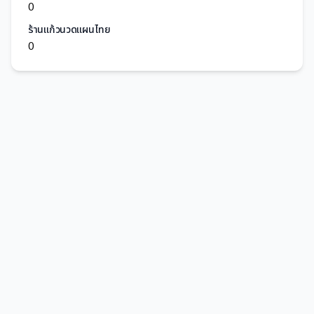
0
ร้านแก้วนวดแผนไทย
0