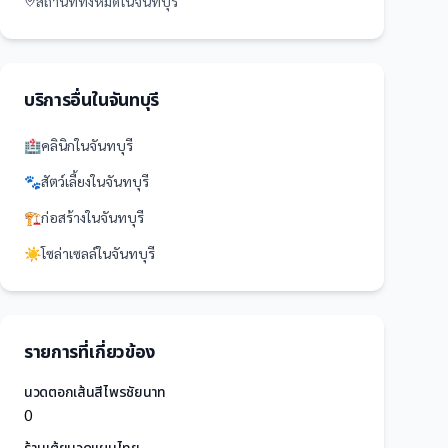
สถานที่
ทั้งหมดใน
จันทบุรี
บริการอื่นใน
จันทบุรี
🏥
คลินิก
ใน
จันทบุรี
🐾
สัตว์เลี้ยง
ใน
จันทบุรี
🏗️
ก่อสร้าง
ใน
จันทบุรี
☀️
โซล่าเซลล์
ใน
จันทบุรี
รายการที่เกี่ยวข้อง
นวดตอกเส้นสีไพรชัยนาท
0