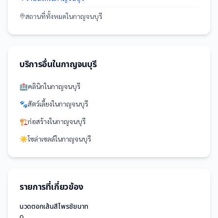
สถานที่
ทั้งหมดใน
กาญจนบุรี
บริการอื่นใน
กาญจนบุรี
🏥
คลินิก
ใน
กาญจนบุรี
🐾
สัตว์เลี้ยง
ใน
กาญจนบุรี
🏗️
ก่อสร้าง
ใน
กาญจนบุรี
☀️
โซล่าเซลล์
ใน
กาญจนบุรี
รายการที่เกี่ยวข้อง
นวดตอกเส้นสีไพรชัยนาท
0