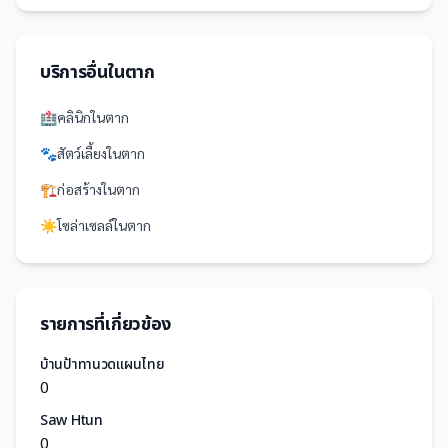
บริการอื่นใน
ตาก
🏥
คลินิก
ใน
ตาก
🐾
สัตว์เลี้ยง
ใน
ตาก
🏗️
ก่อสร้าง
ใน
ตาก
☀️
โซล่าเซลล์
ใน
ตาก
รายการที่เกี่ยวข้อง
บ้านป้าทานวดแผนไทย
0
Saw Htun
0