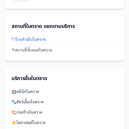
สถานที่
ใน
ตราด
แยกตามบริการ
ร้านทำเล็บ
ใน
ตราด
สถานที่
ทั้งหมดใน
ตราด
บริการอื่นใน
ตราด
🏥
คลินิก
ใน
ตราด
🐾
สัตว์เลี้ยง
ใน
ตราด
🏗️
ก่อสร้าง
ใน
ตราด
☀️
โซล่าเซลล์
ใน
ตราด