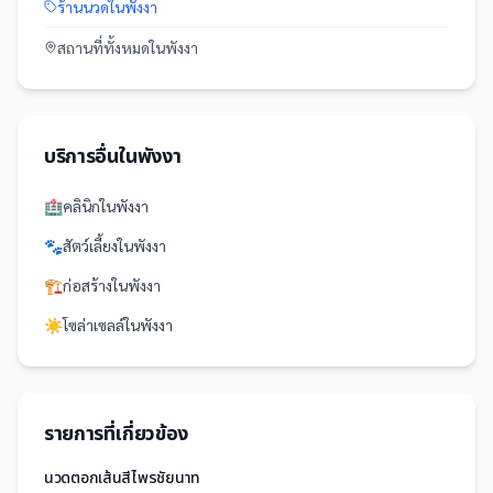
ร้านนวด
ใน
พังงา
สถานที่
ทั้งหมดใน
พังงา
บริการอื่นใน
พังงา
🏥
คลินิก
ใน
พังงา
🐾
สัตว์เลี้ยง
ใน
พังงา
🏗️
ก่อสร้าง
ใน
พังงา
☀️
โซล่าเซลล์
ใน
พังงา
รายการที่เกี่ยวข้อง
นวดตอกเส้นสีไพรชัยนาท