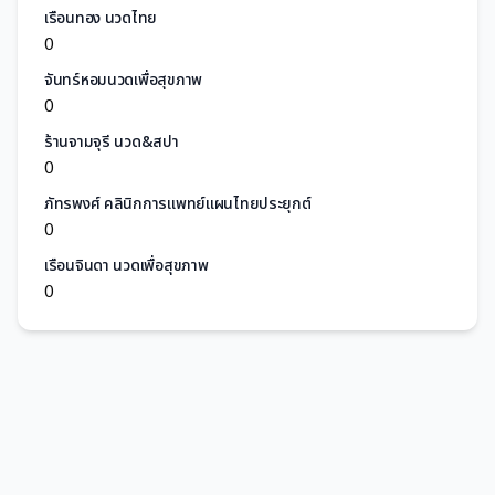
เรือนทอง นวดไทย
0
จันทร์หอมนวดเพื่อสุขภาพ
0
ร้านจามจุรี นวด&สปา
0
ภัทรพงศ์ คลินิกการแพทย์แผนไทยประยุกต์
0
เรือนจินดา นวดเพื่อสุขภาพ
0