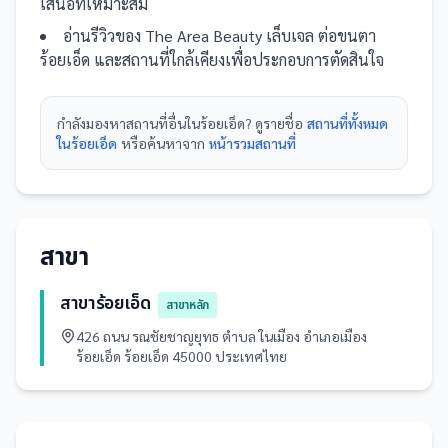
เสนอที่เหมาะสม
อ่านรีวิวของ
The Area Beauty เล็บเจล ต่อขนตา
ร้อยเอ็ด
และ
สถานที่
ใกล้เคียงเพื่อประกอบการตัดสินใจ
กำลังมองหา
สถานที่
อื่นใน
ร้อยเอ็ด
? ดูรายชื่อ
สถานที่ทั้งหมด
ในร้อยเอ็ด
หรือค้นหาจาก
หน้ารวม
สถานที่
สาขา
สาขาร้อยเอ็ด
สาขาหลัก
426 ถนน รณชัยชาญยุทธ ตำบล ในเมือง อำเภอเมือง
ร้อยเอ็ด ร้อยเอ็ด 45000 ประเทศไทย