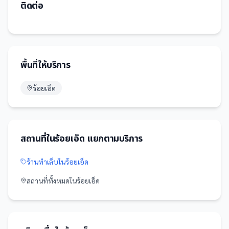
ติดต่อ
พื้นที่ให้บริการ
ร้อยเอ็ด
สถานที่
ใน
ร้อยเอ็ด
แยกตามบริการ
ร้านทำเล็บ
ใน
ร้อยเอ็ด
สถานที่
ทั้งหมดใน
ร้อยเอ็ด