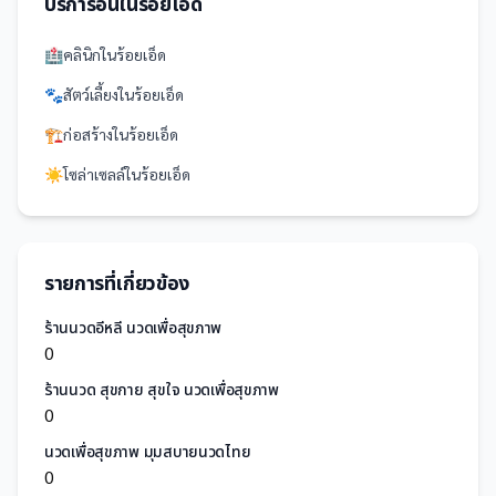
บริการอื่นใน
ร้อยเอ็ด
🏥
คลินิก
ใน
ร้อยเอ็ด
🐾
สัตว์เลี้ยง
ใน
ร้อยเอ็ด
🏗️
ก่อสร้าง
ใน
ร้อยเอ็ด
☀️
โซล่าเซลล์
ใน
ร้อยเอ็ด
รายการที่เกี่ยวข้อง
ร้านนวดอีหลี นวดเพื่อสุขภาพ
0
ร้านนวด สุขกาย สุขใจ นวดเพื่อสุขภาพ
0
นวดเพื่อสุขภาพ มุมสบายนวดไทย
0