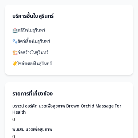
บริการอื่นใน
สุรินทร์
🏥
คลินิก
ใน
สุรินทร์
🐾
สัตว์เลี้ยง
ใน
สุรินทร์
🏗️
ก่อสร้าง
ใน
สุรินทร์
☀️
โซล่าเซลล์
ใน
สุรินทร์
รายการที่เกี่ยวข้อง
บราวน์ ออร์คิด นวดเพื่อสุขภาพ Brown Orchid Massage For
Health
0
พิมเสน นวดเพื่อสุขภาพ
0