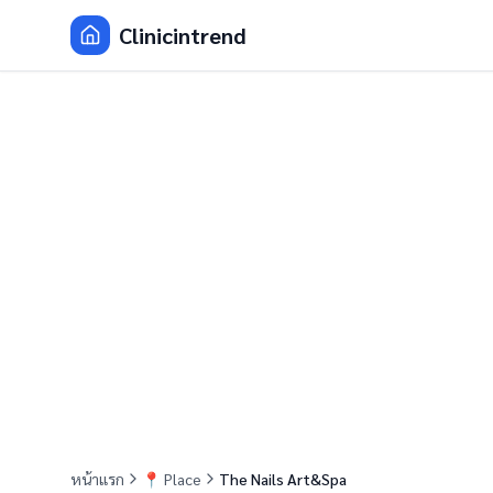
Clinicintrend
หน้าแรก
📍
Place
The Nails Art&Spa