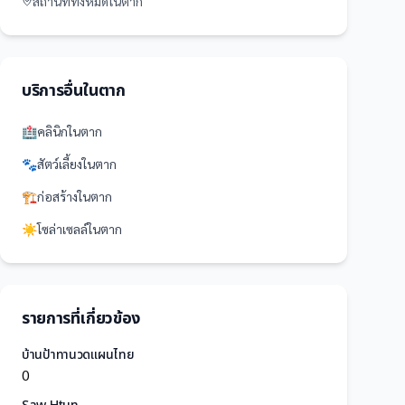
สถานที่
ทั้งหมดใน
ตาก
บริการอื่นใน
ตาก
🏥
คลินิก
ใน
ตาก
🐾
สัตว์เลี้ยง
ใน
ตาก
🏗️
ก่อสร้าง
ใน
ตาก
☀️
โซล่าเซลล์
ใน
ตาก
รายการที่เกี่ยวข้อง
บ้านป้าทานวดแผนไทย
0