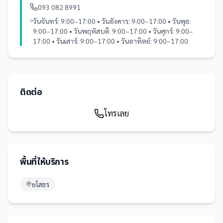
093 082 8991
วันจันทร์: 9:00–17:00 • วันอังคาร: 9:00–17:00 • วันพุธ:
9:00–17:00 • วันพฤหัสบดี: 9:00–17:00 • วันศุกร์: 9:00–
17:00 • วันเสาร์: 9:00–17:00 • วันอาทิตย์: 9:00–17:00
ติดต่อ
โทรเลย
พื้นที่ให้บริการ
ยโสธร