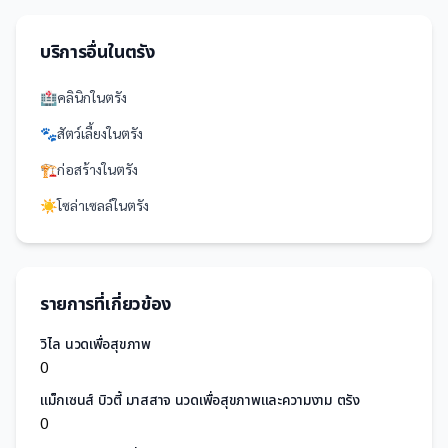
บริการอื่นใน
ตรัง
🏥
คลินิก
ใน
ตรัง
🐾
สัตว์เลี้ยง
ใน
ตรัง
🏗️
ก่อสร้าง
ใน
ตรัง
☀️
โซล่าเซลล์
ใน
ตรัง
รายการที่เกี่ยวข้อง
วิไล นวดเพื่อสุขภาพ
0
แม็กเซนส์ บิวตี้ มาสสาจ นวดเพื่อสุขภาพและความงาม ตรัง
0