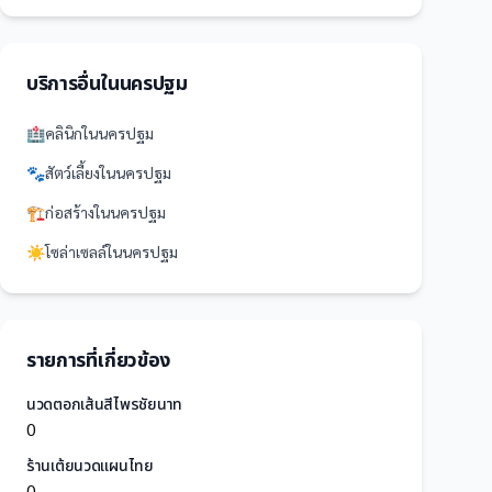
บริการอื่นใน
นครปฐม
🏥
คลินิก
ใน
นครปฐม
🐾
สัตว์เลี้ยง
ใน
นครปฐม
🏗️
ก่อสร้าง
ใน
นครปฐม
☀️
โซล่าเซลล์
ใน
นครปฐม
รายการที่เกี่ยวข้อง
นวดตอกเส้นสีไพรชัยนาท
0
ร้านเต้ยนวดแผนไทย
0