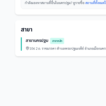
กำลังมองหา
สถานที่
อื่นใน
นครปฐม
? ดูรายชื่อ
สถานที่ทั้งหม
สาขา
สาขานครปฐม
สาขาหลัก
106 2 ถ. ราชมรรคา ตำบลพระปฐมเจดีย์ อำเภอเมืองน