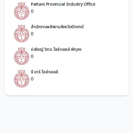
Pattani Provincial Industry Office
0
สำนักงานพลังงานจังหวัดปัตตานี
0
ป.พัชญ์ วิศวะ โซล่าเซลล์ พัทุลง
0
จี อาร์ โซล่าเซลล์
0