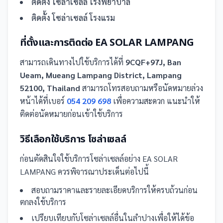
ติดตั้ง โซล่าเซลล์ โรงพยาบาล
ติดตั้ง โซล่าเซลล์ โรงแรม
ที่ตั้งและการติดต่อ
EA SOLAR LAMPANG
สามารถเดินทางไปใช้บริการได้ที่
9CQF+97J, Ban
Ueam, Mueang Lampang District, Lampang
52100, Thailand
สามารถโทรสอบถามหรือนัดหมายล่วง
หน้าได้ที่เบอร์
054 209 698
เพื่อความสะดวก แนะนำให้
ติดต่อนัดหมายก่อนเข้าใช้บริการ
วิธีเลือกใช้บริการ
โซล่าเซลล์
ก่อนตัดสินใจใช้บริการ
โซล่าเซลล์
อย่าง
EA SOLAR
LAMPANG
ควรพิจารณาประเด็นต่อไปนี้
สอบถามราคาและรายละเอียดบริการให้ครบถ้วนก่อน
ตกลงใช้บริการ
เปรียบเทียบกับ
โซล่าเซลล์
อื่น
ในลำปาง
เพื่อให้ได้ข้อ