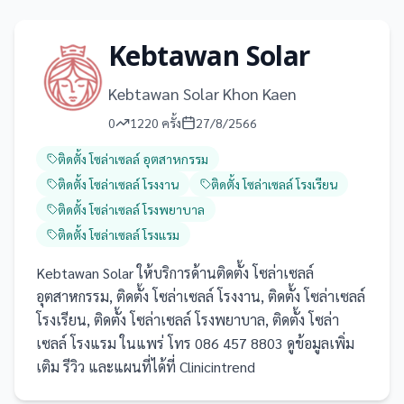
Kebtawan Solar
Kebtawan Solar Khon Kaen
0
1220
ครั้ง
27/8/2566
ติดตั้ง โซล่าเซลล์ อุตสาหกรรม
ติดตั้ง โซล่าเซลล์ โรงงาน
ติดตั้ง โซล่าเซลล์ โรงเรียน
ติดตั้ง โซล่าเซลล์ โรงพยาบาล
ติดตั้ง โซล่าเซลล์ โรงแรม
Kebtawan Solar ให้บริการด้านติดตั้ง โซล่าเซลล์
อุตสาหกรรม, ติดตั้ง โซล่าเซลล์ โรงงาน, ติดตั้ง โซล่าเซลล์
โรงเรียน, ติดตั้ง โซล่าเซลล์ โรงพยาบาล, ติดตั้ง โซล่า
เซลล์ โรงแรม ในแพร่ โทร 086 457 8803 ดูข้อมูลเพิ่ม
เติม รีวิว และแผนที่ได้ที่ Clinicintrend