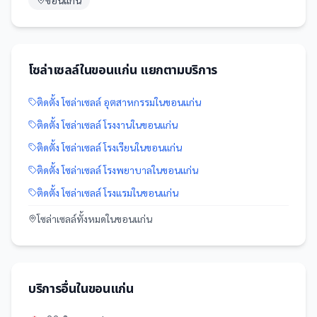
ขอนแก่น
โซล่าเซลล์
ใน
ขอนแก่น
แยกตามบริการ
ติดตั้ง โซล่าเซลล์ อุตสาหกรรม
ใน
ขอนแก่น
ติดตั้ง โซล่าเซลล์ โรงงาน
ใน
ขอนแก่น
ติดตั้ง โซล่าเซลล์ โรงเรียน
ใน
ขอนแก่น
ติดตั้ง โซล่าเซลล์ โรงพยาบาล
ใน
ขอนแก่น
ติดตั้ง โซล่าเซลล์ โรงแรม
ใน
ขอนแก่น
โซล่าเซลล์
ทั้งหมดใน
ขอนแก่น
บริการอื่นใน
ขอนแก่น