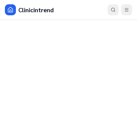
Clinicintrend