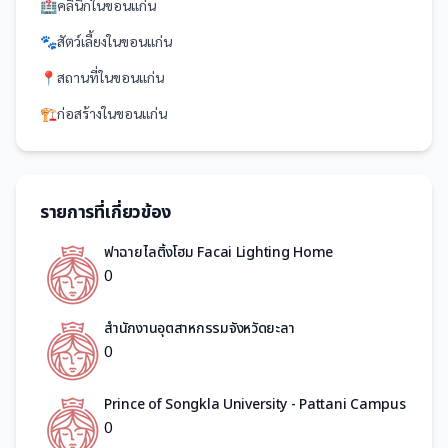
🏥
คลินิก
ใน
ขอนแก่น
🐾
สัตว์เลี้ยง
ใน
ขอนแก่น
📍
สถานที่
ใน
ขอนแก่น
🏗️
ก่อสร้าง
ใน
ขอนแก่น
รายการที่เกี่ยวข้อง
ฟาฉายไลติ้งโฮม Facai Lighting Home
0
สำนักงานอุตสาหกรรมจังหวัดยะลา
0
Prince of Songkla University - Pattani Campus
0