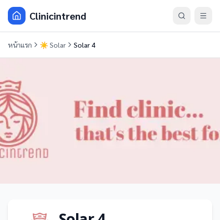
Clinicintrend
หน้าแรก
☀️
Solar
Solar 4