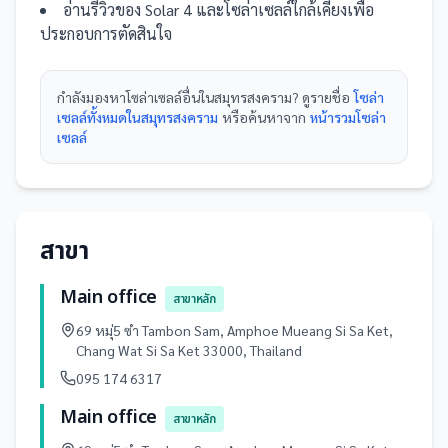
อ่านรีวิวของ
Solar 4
และ
โซล่าเซลล์
ใกล้เคียงเพื่อ
ประกอบการตัดสินใจ
กำลังมองหา
โซล่าเซลล์
อื่นใน
สมุทรสงคราม
? ดูรายชื่อ
โซล่า
เซลล์ทั้งหมดในสมุทรสงคราม
หรือค้นหาจาก
หน้ารวม
โซล่า
เซลล์
สาขา
Main office
สาขาหลัก
69 หมุ่5 ซำ Tambon Sam, Amphoe Mueang Si Sa Ket,
Chang Wat Si Sa Ket 33000, Thailand
095 174 6317
Main office
สาขาหลัก